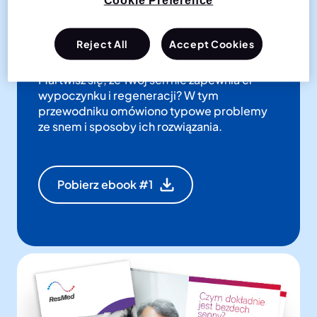
Cookie Preference
Sen, chrapanie i zaburzenia
snu
Reject All
Accept Cookies
Martwisz się, że Twój sen nie zapewnia ci
wypoczynku i regeneracji? W tym
przewodniku omówiono typowe problemy
ze snem i sposoby ich rozwiązania.
Pobierz ebook #1