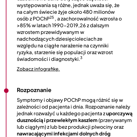
występowania są różne, jednak uważa się, że
na całym świecie żyje około 480 milionów
25
osób z POChP
, a zachorowalność wzrosła o
>85% w latach 1990-2019,26 z dalszym
wzrostem przewidywanym w
nadchodzących dziesięcioleciach ze
względu na ciągłe narażenie na czynniki
ryzyka, starzenie się populacji oraz wzrost
3
świadomości i diagnostyki.
Zobacz infografikę.
Rozpoznanie
Symptomy i objawy POChP mogą różnić się w
zależności od pacjenta i dnia. Rozpoznanie należy
jednak rozważyć u każdego pacjenta z
uporczywą
dusznością i przewlekłym kaszlem
(przerywanym
lub ciągłym) z lub bez produkcji plwociny oraz
nawracającymi infekcjami dolnych dróg