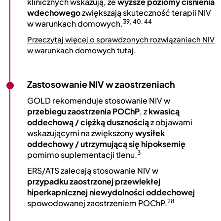
klinicznych wskazują, że
wyższe poziomy ciśnienia
wdechowego
zwiększają skuteczność terapii NIV
39, 40, 44
w warunkach domowych.
Przeczytaj więcej o sprawdzonych rozwiązaniach NIV
.
w warunkach domowych tutaj
Zastosowanie NIV w zaostrzeniach
GOLD rekomenduje stosowanie NIV w
przebiegu zaostrzenia POChP
, z
kwasicą
oddechową / ciężką dusznością
z objawami
wskazującymi na zwiększony
wysiłek
oddechowy / utrzymującą się hipoksemię
3
pomimo suplementacji tlenu.
ERS/ATS zalecają stosowanie NIV w
przypadku zaostrzonej przewlekłej
hiperkapnicznej niewydolności oddechowej
28
spowodowanej zaostrzeniem POChP.