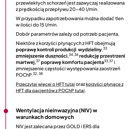
przewlekłych schorzeń jest zazwyczaj realizowana
z prędkością przepływu 20-40 l/min.
W przypadku zapotrzebowania można dodać tlen
w ilości do 15 l/min.
Dobór parametrów zależy od potrzeb pacjenta.
Niektóre z korzyści płynących z HFT obejmują
33
poprawę kontroli produkcji wydzieliny
,
34,36
zmniejszenie duszności
,
redukcję przestrzeni
37
33,37
martwej
,
poprawę komfortu pacjenta
i
zmniejszenie częstości występowania zaostrzeń
32, 38
POChP.
oraz
Przeczytaj więcej o HFT tutaj
korzyści płynące z
.
HFT dla pacjentów z POChP tutaj
Wentylacja nieinwazyjna (NIV) w
warunkach domowych
NIV jest zalecana przez GOLD i ERS dla