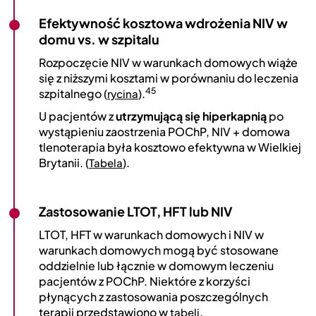
Efektywność kosztowa wdrożenia NIV w
domu vs. w szpitalu
Rozpoczęcie NIV w warunkach domowych wiąże
się z niższymi kosztami w porównaniu do leczenia
45
szpitalnego (
).
rycina
U pacjentów z
utrzymującą się hiperkapnią
po
wystąpieniu zaostrzenia POChP, NIV + domowa
tlenoterapia była kosztowo efektywna w Wielkiej
Brytanii. (
).
Tabela
Zastosowanie LTOT, HFT lub NIV
LTOT, HFT w warunkach domowych i NIV w
warunkach domowych mogą być stosowane
oddzielnie lub łącznie w domowym leczeniu
pacjentów z POChP. Niektóre z korzyści
płynących z zastosowania poszczególnych
terapii przedstawiono w
.
tabeli