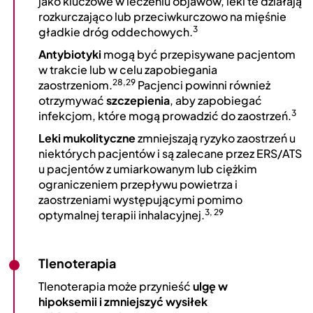
jako kluczowe w leczeniu objawów, leki te działają
rozkurczająco lub przeciwkurczowo na mięśnie
3
gładkie dróg oddechowych.
Antybiotyki
mogą być przepisywane pacjentom
w trakcie lub w celu zapobiegania
28,29
zaostrzeniom.
Pacjenci powinni również
otrzymywać
szczepienia
, aby zapobiegać
3
infekcjom, które mogą prowadzić do zaostrzeń.
Leki mukolityczne
zmniejszają ryzyko zaostrzeń u
niektórych pacjentów i są zalecane przez ERS/ATS
u pacjentów z umiarkowanym lub ciężkim
ograniczeniem przepływu powietrza i
zaostrzeniami występującymi pomimo
3, 29
optymalnej terapii inhalacyjnej.
Tlenoterapia
Tlenoterapia może przynieść
ulgę w
hipoksemii i zmniejszyć wysiłek