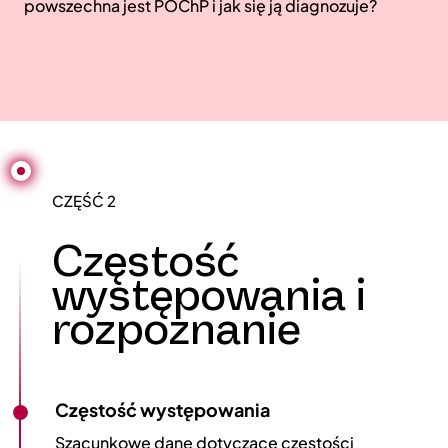
powszechna jest POChP i jak się ją diagnozuje?
CZĘŚĆ 2
Częstość
występowania i
rozpoznanie
Częstość występowania
Szacunkowe dane dotyczące częstości