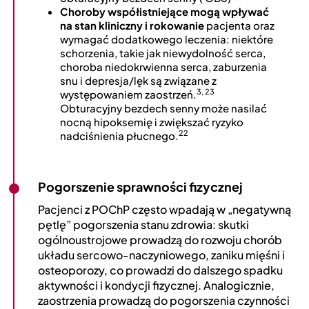
Choroby współistniejące mogą wpływać
na stan kliniczny i rokowanie
pacjenta oraz
wymagać dodatkowego leczenia: niektóre
schorzenia, takie jak niewydolność serca,
choroba niedokrwienna serca, zaburzenia
snu i depresja/lęk są związane z
3, 23
występowaniem zaostrzeń.
Obturacyjny bezdech senny może nasilać
nocną hipoksemię i zwiększać ryzyko
22
nadciśnienia płucnego.
Pogorszenie sprawności fizycznej
Pacjenci z POChP często wpadają w „negatywną
pętlę” pogorszenia stanu zdrowia: skutki
ogólnoustrojowe prowadzą do rozwoju chorób
układu sercowo-naczyniowego, zaniku mięśni i
osteoporozy, co prowadzi do dalszego spadku
aktywności i kondycji fizycznej. Analogicznie,
zaostrzenia prowadzą do pogorszenia czynności