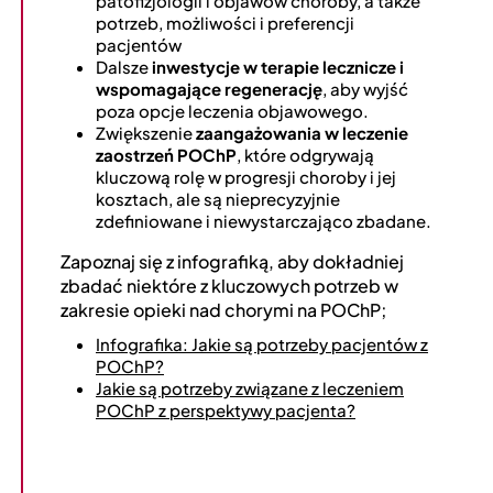
patofizjologii i objawów choroby, a także
potrzeb, możliwości i preferencji
pacjentów
Dalsze
inwestycje w terapie lecznicze i
wspomagające regenerację
, aby wyjść
poza opcje leczenia objawowego.
Zwiększenie
zaangażowania w leczenie
zaostrzeń POChP
, które odgrywają
kluczową rolę w progresji choroby i jej
kosztach, ale są nieprecyzyjnie
zdefiniowane i niewystarczająco zbadane.
Zapoznaj się z infografiką, aby dokładniej
zbadać niektóre z kluczowych potrzeb w
zakresie opieki nad chorymi na POChP;
Infografika: Jakie są potrzeby pacjentów z
POChP?
Jakie są potrzeby związane z leczeniem
POChP z perspektywy pacjenta?