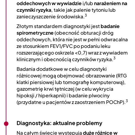
oddechowych w wywiadzie
i/lub
narażeniem na
czynniki ryzyka
, takie jak palenie tytoniu lub
3
zanieczyszczenie środowiska.
Złotym standardem diagnostyki jest
badanie
spirometryczne
(obecność obturacji dróg
oddechowych, która nie jest w pełni odwracalna
ze stosunkiem FEV1/FVC po podaniu leku
rozszerzającego oskrzela <0,7) wraz z wywiadem
3
klinicznym i obecnością czynników ryzyka.
Badania dodatkowe w celu diagnostyki
różnicowej mogą obejmować obrazowanie (RTG
klatki piersiowej lub tomografię komputerową),
gazometrię krwi tętniczej (w celu wykrycia
hipoksji / hiperkapnii) i badanie plwociny
3
(przydatne u pacjentów z zaostrzeniem POChP).
Diagnostyka: aktualne problemy
Na całym świecie występują
duże różnice w