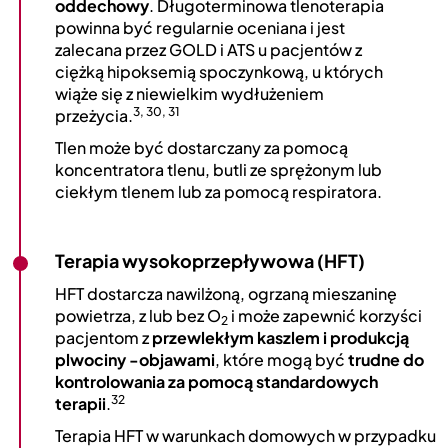
oddechowy
. Długoterminowa tlenoterapia
powinna być regularnie oceniana i jest
zalecana przez GOLD i ATS u pacjentów z
ciężką hipoksemią spoczynkową, u których
wiąże się z niewielkim wydłużeniem
3, 30, 31
przeżycia.
Tlen może być dostarczany za pomocą
koncentratora tlenu, butli ze sprężonym lub
ciekłym tlenem lub za pomocą respiratora.
Terapia wysokoprzepływowa (HFT)
HFT dostarcza nawilżoną, ogrzaną mieszaninę
powietrza, z lub bez O
i może zapewnić korzyści
2
pacjentom z
przewlekłym kaszlem i produkcją
plwociny -objawami
, które mogą być
trudne do
kontrolowania za pomocą standardowych
32
terapii
.
Terapia HFT w warunkach domowych w przypadku