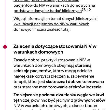
pacjentów do NIV w warunkach domowych na
39, 40
podstawie danych z badań klinicznych
Więcej informacji na temat danych klinicznych i
kwalifikacji pacjentów do NIV w warunkach
.
domowych można znaleźć tutaj
Zalecenia dotyczące stosowania NIV w
warunkach domowych
Zasady dobrej praktyki stosowania NIV w
warunkach domowych obejmują
staranną
selekcję pacjentów
, którzy mogą odnieść
największe korzyści z leczenia, zapewnienie
terapii, która jest
skuteczna i dobrze tolerowana
oraz staranne
monitorowanie efektów leczenia
.
Zmniejszenie poziomu dwutlenku węgla we krwi
tętniczej
powinno być jednym z
głównych celów
NIV w warunkach domowych, a dane z badań