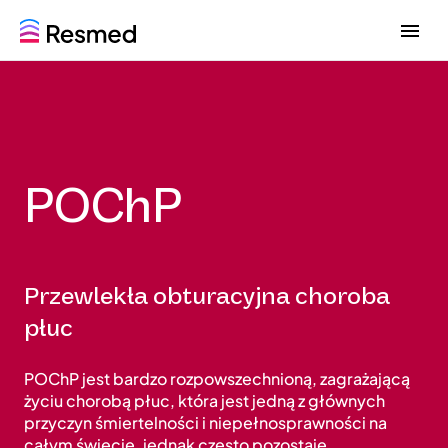
G
G
o
o
t
t
o
o
m
c
e
o
n
n
u
t
POChP
e
n
t
Przewlekła obturacyjna choroba
płuc
POChP jest bardzo rozpowszechnioną, zagrażającą
życiu chorobą płuc, która jest jedną z głównych
przyczyn śmiertelności i niepełnosprawności na
całym świecie, jednak często pozostaje