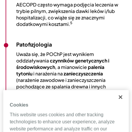
AECOPD często wymaga podjęcia leczenia w
trybie pilnym, zwiększenia dawki leków i/lub
hospitalizacji, co wiąże się ze znacznymi
5
dodatkowymi kosztami.
Patofizjologia
Uważa się, że POChP jest wynikiem
oddziaływania
czynników genetycznych i
środowiskowych
, a mianowicie
palenia
tytoniu
i narażenia na
zanieczyszczenia
(narażenie zawodowe i zanieczyszczenia
pochodzące ze spalania drewna i innych
3
paliw).
POChP jest chorobą
heterogeniczną
, z tego
Cookies
względu eksperci zalecają
klasyfikację
POChP w oparciu o leżące u jej
podstaw
This website uses cookies and other tracking
mechanizmy etiologiczne
w celu
technologies to enhance user experience, analyze
opracowania spersonalizowanych metod
website performance and analyze traffic on our