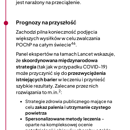
jest narażony na przeciążenie.
Prognozy na przyszłość
Zachodzi pilna konieczność podjęcia
większych wysiłków w celu zwalczania
46
POChP na całym świecie
.
Panel ekspertów na łamach Lancet wskazuje,
że
skoordynowana międzynarodowa
strategia
(tak jak w przypadku COVID-19)
może przyczynić się do
przezwyciężenia
istniejących barier
w leczeniu i przynieść
szybkie rezultaty. Zalecane przez nich
2
rozwiązania to m.in.
:
Strategie zdrowia publicznego mające na
celu
zakaz palenia i utrzymanie czystego
powietrza
Spersonalizowane metody leczenia
–
oparte na kompleksowej ocenie