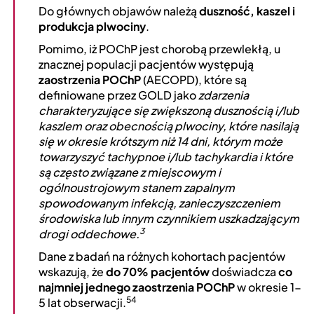
Do głównych objawów należą
duszność, kaszel i
produkcja plwociny
.
Pomimo, iż POChP jest chorobą przewlekłą, u
znacznej populacji pacjentów występują
zaostrzenia POChP
(AECOPD), które są
definiowane przez GOLD jako
zdarzenia
charakteryzujące się zwiększoną dusznością i/lub
kaszlem oraz obecnością plwociny, które nasilają
się w okresie krótszym niż 14 dni, którym może
towarzyszyć tachypnoe i/lub tachykardia i które
są często związane z miejscowym i
ogólnoustrojowym stanem zapalnym
spowodowanym infekcją, zanieczyszczeniem
środowiska lub innym czynnikiem uszkadzającym
3
drogi oddechowe.
Dane z badań na różnych kohortach pacjentów
wskazują, że
do 70% pacjentów
doświadcza
co
najmniej jednego zaostrzenia POChP
w okresie 1-
54
5 lat obserwacji.