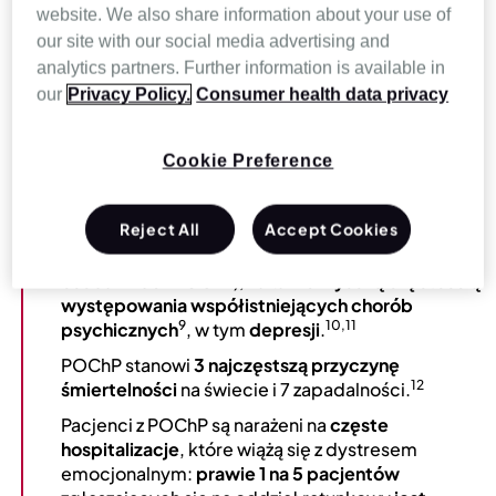
2
leczenia.
website. We also share information about your use of
our site with our social media advertising and
analytics partners. Further information is available in
Wpływ choroby
our
Privacy Policy.
Consumer health data privacy
1
POChP stanowi znaczne obciążenie
ekonomiczne
6,7
i
społeczne
.
Cookie Preference
POChP wpływa na jakość
życia pacjenta (QoL) i
jego dobrostan psychiczny: POChP wiąże się z
Reject All
Accept Cookies
pogorszeniem stanu zdrowia fizycznego i stanu
zdrowia związanego z chorobą
(w porównaniu z
8
osobami bez POChP),
a także
wysoką częstością
występowania współistniejących chorób
9
10,11
psychicznych
, w tym
depresji
.
POChP stanowi
3 najczęstszą przyczynę
12
śmiertelności
na świecie i 7 zapadalności.
Pacjenci z POChP są narażeni na
częste
hospitalizacje
, które wiążą się z dystresem
emocjonalnym:
prawie 1 na 5 pacjentów