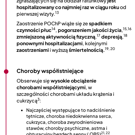
zgłaszających się na oddział ratunkowy
jest
hospitalizowany co najmniej raz w ciągu roku
od
13
pierwszej wizyty.
Zaostrzenie POChP wiąże się ze
spadkiem
14
15,16
czynności płuc
,
pogorszeniem jakości życia
,
17
18
zmniejszoną aktywnością fizyczną
,
depresją
,
ponownymi hospitalizacjami
, kolejnymi
19, 20
zaostrzeniami
i wyższą
śmiertelnością.
Choroby współistniejące
Obserwuje się
wysokie obciążenie
chorobami współistniejącymi
, w
szczególności chorobami układu krążenia i
3
cukrzycą
:
Najczęściej występujące to nadciśnienie
tętnicze, choroba niedokrwienna serca,
cukrzyca, choroba zwyrodnieniowa
stawów, choroby psychiczne, astma i
21, 22
obturacyjny bezdech senny ( OBS)