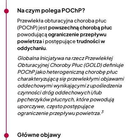
Na czym polega POChP?
Przewlekła obturacyjna choroba płuc
(POChP) jest
powszechną chorobą płuc
powodującą
ograniczenie przepływu
powietrza
i postępujące
trudności w
oddychaniu
.
Globalna Inicjatywa na rzecz Przewlekłej
Obturacyjnej Choroby Płuc (GOLD) definiuje
POChP jako heterogeniczną chorobę płuc
charakteryzującą się przewlekłymi objawami
oddechowymi wynikającymi z upośledzenia
czynności dróg oddechowych i/lub
pęcherzyków płucnych, które powodują
uporczywe, często postępujące
3
ograniczenie przepływu powietrza.
Główne objawy