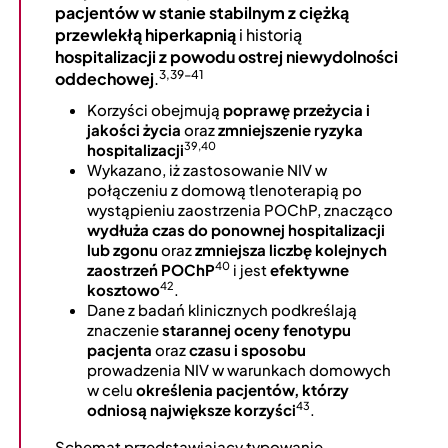
pacjentów w stanie stabilnym z ciężką
przewlekłą hiperkapnią
i historią
hospitalizacji z powodu ostrej niewydolności
3,39-41
oddechowej
.
Korzyści obejmują
poprawę przeżycia i
jakości życia
oraz
zmniejszenie ryzyka
39,40
hospitalizacji
Wykazano, iż zastosowanie NIV w
połączeniu z domową tlenoterapią po
wystąpieniu zaostrzenia POChP, znacząco
wydłuża czas do ponownej hospitalizacji
lub zgonu
oraz
zmniejsza liczbę kolejnych
40
zaostrzeń POChP
i jest
efektywne
42
kosztowo
.
Dane z badań klinicznych podkreślają
znaczenie
starannej oceny fenotypu
pacjenta
oraz
czasu i sposobu
prowadzenia NIV w warunkach domowych
w celu
określenia pacjentów, którzy
43
odniosą największe korzyści
.
Schemat przedstawiający typowanie