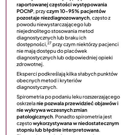
raportowanej częstości występowania
POChP
, przy
czym 10-95% pacjentów
pozostaje niezdiagnozowanych
, często z
powodu niewystarczającego lub
niejednolitego stosowania metod
diagnostycznych lub braku ich
27
dostępności,
przy czym niektórzy pacjenci
nie mają dostępu do placówek
diagnostycznych lub odpowiedniej opieki
zdrowotnej.
Eksperci podkreślają kilka słabych punktów
obecnych metod i kryteriów
diagnostycznych.
Spirometria po podaniu leku rozszerzającego
oskrzela
nie pozwala przewidzieć objawów i
nie wykrywa wczesnych zmian
patologicznych
. Ponadto spirometria jest
często
wykorzystywana w niedostatecznym
stopniu lub błędnie interpretowana
.