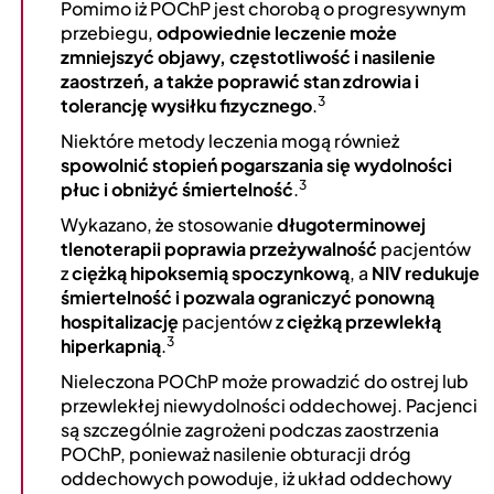
Pomimo iż POChP jest chorobą o progresywnym
przebiegu,
odpowiednie leczenie może
zmniejszyć objawy, częstotliwość i nasilenie
zaostrzeń, a także poprawić stan zdrowia i
3
tolerancję wysiłku fizycznego
.
Niektóre metody leczenia mogą również
spowolnić stopień pogarszania się wydolności
3
płuc i obniżyć śmiertelność
.
Wykazano, że stosowanie
długoterminowej
tlenoterapii poprawia przeżywalność
pacjentów
z
ciężką hipoksemią spoczynkową
, a
NIV redukuje
śmiertelność i pozwala ograniczyć ponowną
hospitalizację
pacjentów z
ciężką przewlekłą
3
hiperkapnią
.
Nieleczona POChP może prowadzić do ostrej lub
przewlekłej niewydolności oddechowej. Pacjenci
są szczególnie zagrożeni podczas zaostrzenia
POChP, ponieważ nasilenie obturacji dróg
oddechowych powoduje, iż układ oddechowy