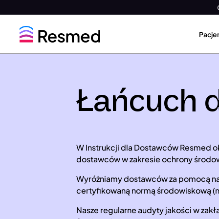
Go
Go
to
to
Pacjen
menu
content
Łańcuch 
W Instrukcji dla Dostawców Resmed ok
dostawców w zakresie ochrony środo
Wyróżniamy dostawców za pomocą nasz
certyfikowaną normą środowiskową (n
Nasze regularne audyty jakości w za