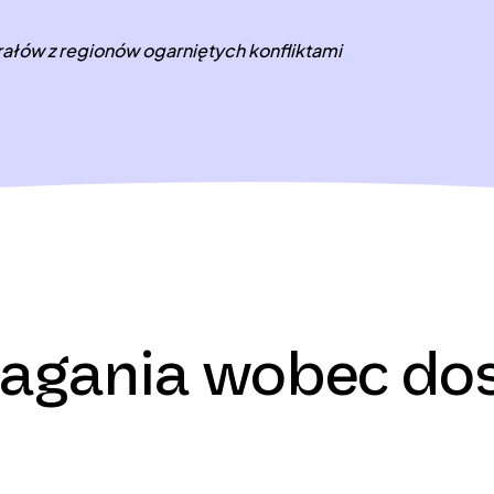
rałów z regionów ogarniętych konfliktami
agania wobec do