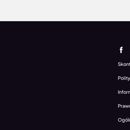
Skont
Polit
Infor
Prawo
Ogól