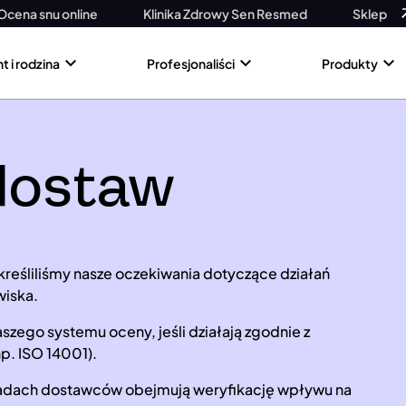
Ocena snu online
Klinika Zdrowy Sen Resmed
Sklep
t i rodzina
Profesjonaliści
Produkty
dostaw
reśliliśmy nasze oczekiwania dotyczące działań
wiska.
ego systemu oceny, jeśli działają zgodnie z
p. ISO 14001).
kładach dostawców obejmują weryfikację wpływu na