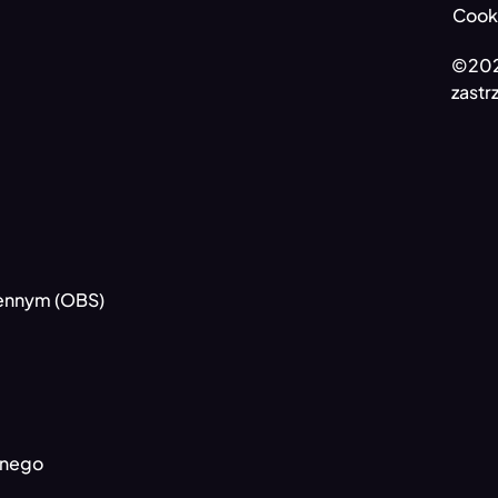
Cooki
©202
zastr
ennym (OBS)
nnego