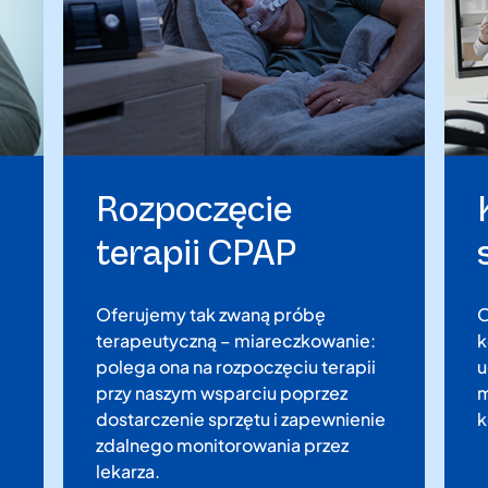
Rozpoczęcie
terapii CPAP
Oferujemy tak zwaną próbę
O
terapeutyczną – miareczkowanie:
k
polega ona na rozpoczęciu terapii
u
przy naszym wsparciu poprzez
m
dostarczenie sprzętu i zapewnienie
k
zdalnego monitorowania przez
lekarza.