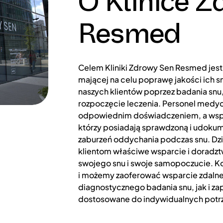
O Klinice 
Resmed
Celem Kliniki Zdrowy Sen Resmed jest
mającej na celu poprawę jakości ich s
naszych klientów poprzez badania snu
rozpoczęcie leczenia. Personel medyczn
odpowiednim doświadczeniem, a wspó
którzy posiadają sprawdzoną i udokum
zaburzeń oddychania podczas snu. D
klientom właściwe wsparcie i doradz
swojego snu i swoje samopoczucie. K
i możemy zaoferować wsparcie zdalne
diagnostycznego badania snu, jak i za
dostosowane do indywidualnych potr