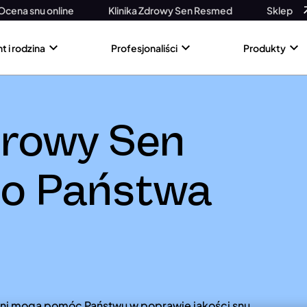
Ocena snu online
Klinika Zdrowy Sen Resmed
Sklep
t i rodzina
Profesjonaliści
Produkty
drowy Sen
o Państwa
zni mogą pomóc Państwu w poprawie jakości snu,