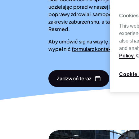
udzielając porad w naszej klinice stac
poprawy zdrowia i samopoczucia. Ofe
Cookies
zakresie zaburzeń snu, a także próby t
This web
Resmed.
experien
Aby umówić się na wizytę, wystarczy 
also shar
wypełnić
formularz kontaktowy
and analy
.
Policy.
C
Cookie 
Zadzwoń teraz
Usługi 