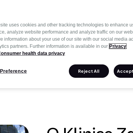
jonarnej albo zdalnie. Lepszy sen prowadzi do
rujemy wszechstronne usługi diagnostyczne w
erapeutyczne i wysokiej jakości produkty firmy
site uses cookies and other tracking technologies to enhance u
ce, analyze website performance and analyze traffic on our web
zadzwonić pod numer +48 22 539 22 00 lub
e information about your use of our site with our social media a
tics partners. Further information is available in our
Privacy
onsumer health data privacy
Reject All
Accept
Preference
kliniki snu