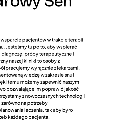
Zdrowy Sen
 wsparcie pacjentów w trakcie terapii
nu. Jesteśmy tu po to, aby wspierać
, diagnozę, próby terapeutyczne i
y naszej kliniki to osoby z
łpracujemy wyłącznie z lekarzami,
entowaną wiedzę w zakresie snu i
zięki temu możemy zapewnić naszym
two pozwalające im poprawić jakość
orzystamy z nowoczesnych technologii
 zarówno na potrzeby
planowania leczenia, tak aby było
zeb każdego pacjenta.