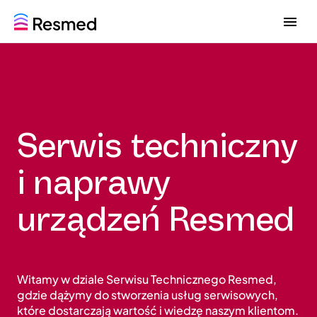
G
G
o
o
t
t
o
o
m
c
e
o
n
n
u
t
Serwis techniczny
e
n
t
i naprawy
urządzeń Resmed
Witamy w dziale Serwisu Technicznego Resmed,
gdzie dążymy do stworzenia usług serwisowych,
które dostarczają wartość i wiedzę naszym klientom.