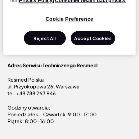
our
Privacy Policy.
Consumer health data privacy
Resmed
Cookie Preference
Jesteśmy tutaj, aby pomóc! Jeśli masz dodatkowe
pytania dotyczące wysyłania produktów Resmed do
Reject All
Accept Cookies
naszego centrum napraw i zwrotów, możesz
skontaktować się z działem obsługi klienta
tutaj.
Adres Serwisu Technicznego Resmed:
Resmed Polska
ul. Przyokopowa 26, Warszawa
tel. +48 788 263 946
Godziny otwarcia:
Poniedziałek – Czwartek: 9:00–17:00
Piątek: 8:00–16:00