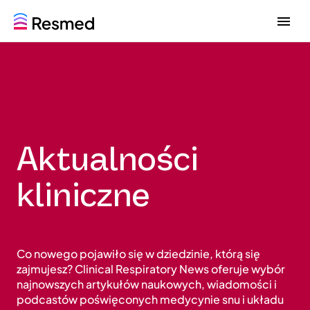
G
G
o
o
t
t
o
o
m
c
e
o
n
n
u
t
e
Aktualności
n
t
kliniczne
Co nowego pojawiło się w dziedzinie, którą się
zajmujesz? Clinical Respiratory News oferuje wybór
najnowszych artykułów naukowych, wiadomości i
podcastów poświęconych medycynie snu i układu