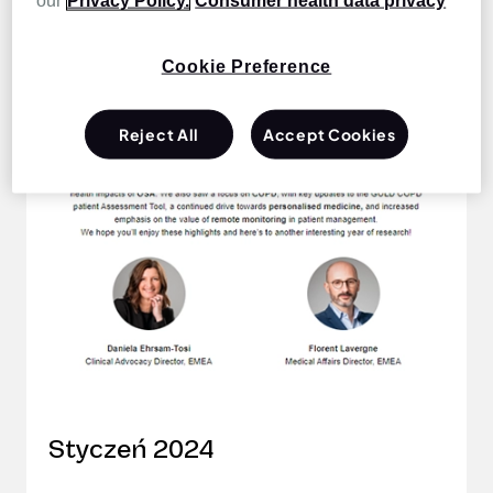
newsletterami
our
Privacy Policy.
Consumer health data privacy
Cookie Preference
Reject All
Accept Cookies
Styczeń 2024