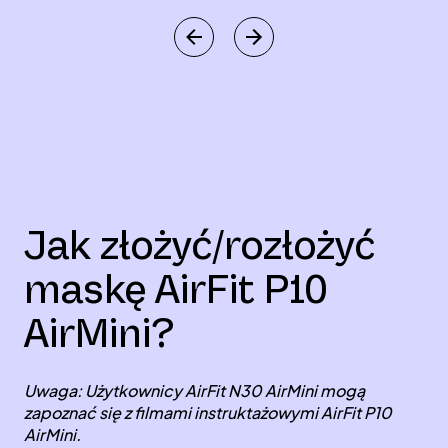
Jak złożyć/rozłożyć
maskę AirFit P10
AirMini?
Uwaga: Użytkownicy AirFit N30 AirMini mogą
zapoznać się z filmami instruktażowymi AirFit P10
AirMini.