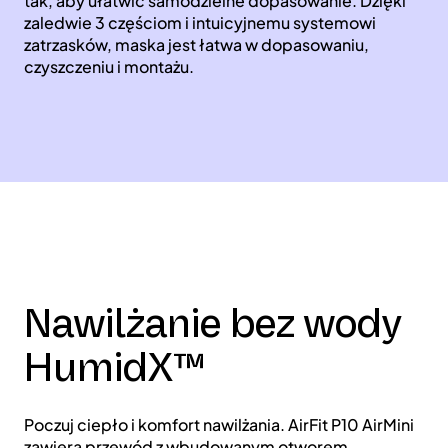
tak, aby ułatwić samodzielne dopasowanie. Dzięki
zaledwie 3 częściom i intuicyjnemu systemowi
zatrzasków, maska jest łatwa w dopasowaniu,
czyszczeniu i montażu.
Nawilżanie bez wody
HumidX™
Poczuj ciepło i komfort nawilżania. AirFit P10 AirMini
zawiera przewód z wbudowanym otworem