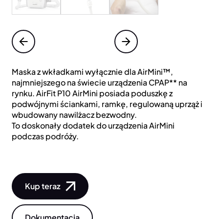
Maska z wkładkami wyłącznie dla AirMini™,
najmniejszego na świecie urządzenia CPAP** na
rynku. AirFit P10 AirMini posiada poduszkę z
podwójnymi ściankami, ramkę, regulowaną uprząż i
wbudowany nawilżacz bezwodny.
To doskonały dodatek do urządzenia AirMini
podczas podróży.
Kup teraz
Dokumentacja