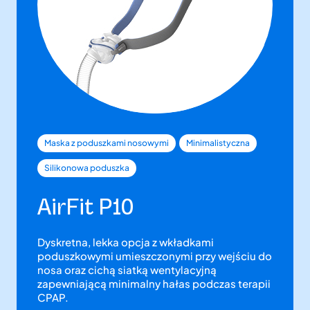
Maska z poduszkami nosowymi
Minimalistyczna
Silikonowa poduszka
AirFit P10
Dyskretna, lekka opcja z wkładkami
poduszkowymi umieszczonymi przy wejściu do
nosa oraz cichą siatką wentylacyjną
zapewniającą minimalny hałas podczas terapii
CPAP.