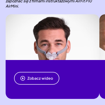
zapoznać się z filmami instruktażowymi AirFit P10
AirMini.
Zobacz wideo